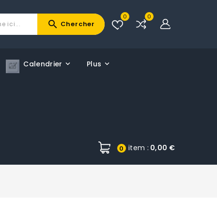
0
0
search
Chercher
Calendrier
Plus
item :
0,00 €
0