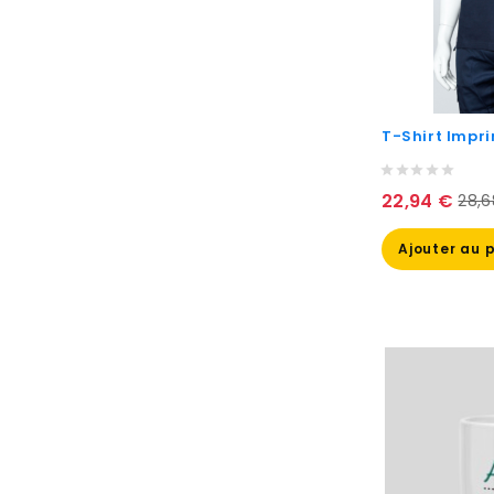
T-Shirt Impri
Prix
22,94 €
28,6
de
bas
Ajouter au 