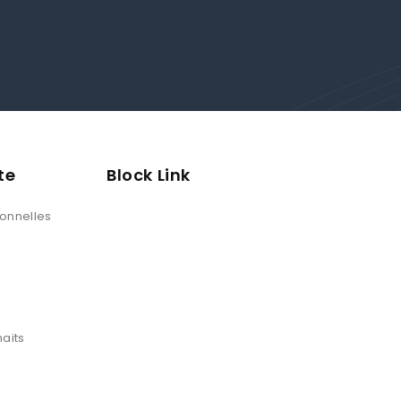
te
Block Link
sonnelles
haits