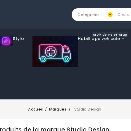
croix de vie et wrap
Stylo
Habilllage vehicule
Accueil
Marques
Studio Design
produits de la marque Studio Design