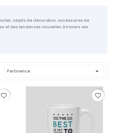
orter, objets de décoration, accessoires de
es et des tendances nouvelles à travers ses

Pertinence
favorite_border
favorite_border
favorite_border
favorite_border