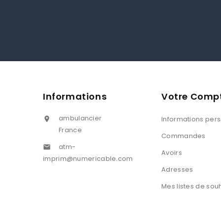
Informations
Votre Comp
ambulancier
Informations per

France
Commandes
atm-

Avoirs
imprim@numericable.com
Adresses
Mes listes de sou