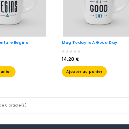
nture Begins
Mug Today Is A Good Day
Prix
14,28 €
panier
Ajouter au panier
de 6 article(s)