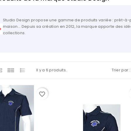
Studio Design propose une gamme de produits variée : prêt-à-p
maison... Depuis sa création en 2012, la marque apporte des idé
collections.
Il y a 6 produits.
Trier par :
-20%
favorite_border
favorite_border