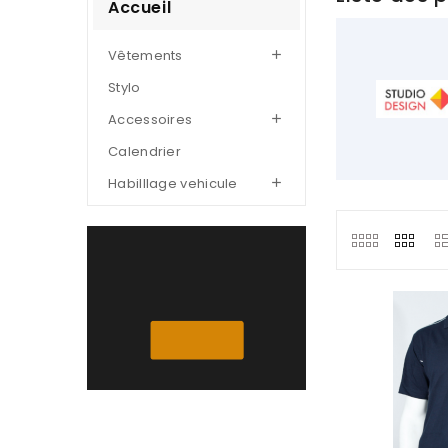
Accueil
Vêtements

Stylo
Accessoires

Calendrier
Habilllage vehicule

-20%